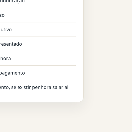
notificação
so
utivo
presentado
nhora
 pagamento
to, se existir penhora salarial