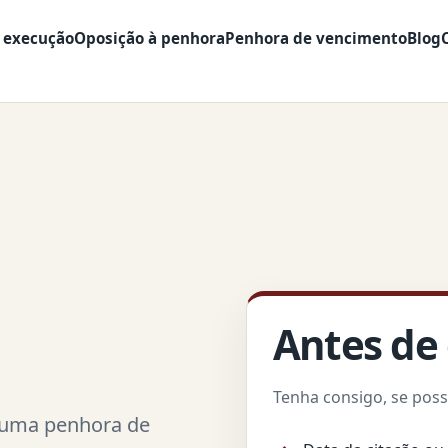
 execução
Oposição à penhora
Penhora de vencimento
Blog
Antes de
Tenha consigo, se possí
, uma penhora de